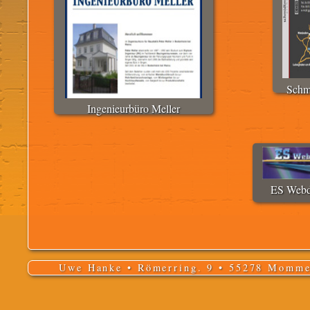
Schm
Ingenieurbüro Meller
ES Webd
Uwe Hanke • Römerring. 9 • 55278 Momme